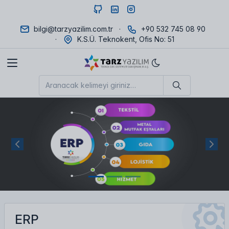
bilgi@tarzyazilim.com.tr
+90 532 745 08 90
K.S.Ü. Teknokent, Ofis No: 51
Previous
Next
ERP