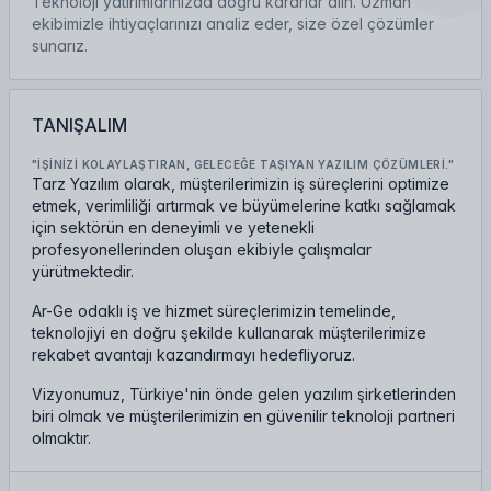
Teknoloji yatırımlarınızda doğru kararlar alın. Uzman
ekibimizle ihtiyaçlarınızı analiz eder, size özel çözümler
sunarız.
TANIŞALIM
"İŞINIZI KOLAYLAŞTIRAN, GELECEĞE TAŞIYAN YAZILIM ÇÖZÜMLERI."
Tarz Yazılım olarak, müşterilerimizin iş süreçlerini optimize
etmek, verimliliği artırmak ve büyümelerine katkı sağlamak
için sektörün en deneyimli ve yetenekli
profesyonellerinden oluşan ekibiyle çalışmalar
yürütmektedir.
Ar-Ge odaklı iş ve hizmet süreçlerimizin temelinde,
teknolojiyi en doğru şekilde kullanarak müşterilerimize
rekabet avantajı kazandırmayı hedefliyoruz.
Vizyonumuz, Türkiye'nin önde gelen yazılım şirketlerinden
biri olmak ve müşterilerimizin en güvenilir teknoloji partneri
olmaktır.